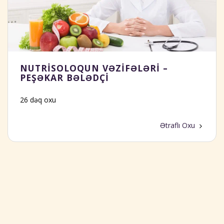
NUTRISOLOQUN VƏZIFƏLƏRI –
PEŞƏKAR BƏLƏDÇI
26 dəq oxu
Ətraflı Oxu